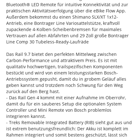
Bluetooth® LED Remote für intuitive Konnektivität und zur
praktischen Aktivitätsverfolgung über die eBike Flow App.
Außerdem bekommst du einen Shimano SLX/XT 1x12-
Antrieb, eine Bontrager Line Variosattelstütze, kraftvoll
zupackende 4-Kolben-Scheibenbremsen für maximales
Vertrauen auf allen Abfahrten und 29 Zoll große Bontrager
Line Comp 30 Tubeless-Ready-Laufräde
Das Rail 9.7 bietet den perfekten Mittelweg zwischen
Carbon-Performance und attraktivem Preis. Es ist mit
qualitativ hochwertigen, trailspezifischen Komponenten
bestückt und wird von einem leistungsstarken Bosch-
Antriebssystem gepusht, damit du in grobem Geläuf alles
geben kannst und trotzdem noch Schwung für den Weg
zurück auf den Berg hast.
- Das Rail Gen 4 kommt mit einer Aufnahme im Oberrohr,
damit du für ein sauberes Setup die optionalen System
Controller und Mini Remote von Bosch problemlos
integrieren kannst.
- Treks Removable Integrated Battery (RIB) sieht gut aus und
ist extrem benutzungsfreundlich: Der Akku ist komplett im
Rahmen integriert und somit bestens geschützt, lässt sich