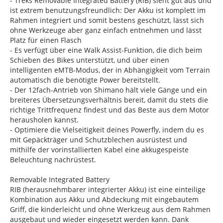
- Treks Removable Integrated Battery (RIB) sieht gut aus und
ist extrem benutzungsfreundlich: Der Akku ist komplett im
Rahmen integriert und somit bestens geschützt, lässt sich
ohne Werkzeuge aber ganz einfach entnehmen und lässt
Platz für einen Flasch
- Es verfügt über eine Walk Assist-Funktion, die dich beim
Schieben des Bikes unterstützt, und über einen
intelligenten eMTB-Modus, der in Abhängigkeit vom Terrain
automatisch die benötigte Power bereitstellt.
- Der 12fach-Antrieb von Shimano hält viele Gänge und ein
breiteres Übersetzungsverhältnis bereit, damit du stets die
richtige Trittfrequenz findest und das Beste aus dem Motor
herausholen kannst.
- Optimiere die Vielseitigkeit deines Powerfly, indem du es
mit Gepäckträger und Schutzblechen ausrüstest und
mithilfe der vorinstallierten Kabel eine akkugespeiste
Beleuchtung nachrüstest.
Removable Integrated Battery
RIB (herausnehmbarer integrierter Akku) ist eine einteilige
Kombination aus Akku und Abdeckung mit eingebautem
Griff, die kinderleicht und ohne Werkzeug aus dem Rahmen
ausgebaut und wieder eingesetzt werden kann. Dank