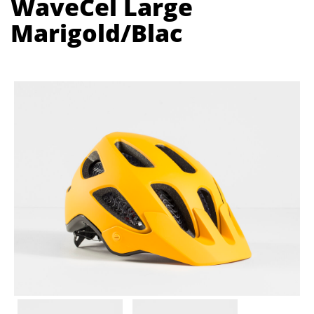
WaveCel Large
Marigold/Blac