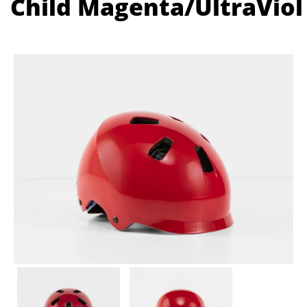
Child Magenta/UltraViol