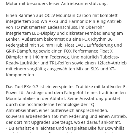
Motor mit besonders leiser Antriebsunterstützung.
Einen Rahmen aus OCLV Mountain Carbon mit komplett
integriertem 360-Wh-Akku und Harmonic Pin-Ring Antrieb
von TQ mit smartem Ladeanschluss, im Oberrohr
integriertem LED-Display und diskreter Fernbedienung am
Lenker. Außerdem bekommst du eine FOX Rhythm 36
Federgabel mit 150 mm Hub, Float EVOL Luftfederung und
GRIP-Dämpfung sowie einen FOX Performance Float X
Dämpfer mit 140 mm Federweg. Und natürlich Tubeless-
Ready-Laufräder und TRL-Reifen sowie einen 12fach-Antrieb
mit einem sorgfältig ausgewählten Mix an SLX- und XT-
Komponenten.
Das Fuel EXe 9.7 ist ein verspieltes Trailbike mit kraftvoller E-
Power für Anstiege und dem Fahrgefühl eines traditionellen
Mountainbikes in der Abfahrt. Seine Ausstattung punktet
durch die hochmoderne Technologie der TQ-
Antriebseinheit, einer butterweich ansprechenden,
souverän arbeitenden 150-mm-Federung und einen Antrieb,
der dort mit Upgrades überzeugt, wo es darauf ankommt.
- Du erhältst ein leichtes und verspieltes Bike für Downhills