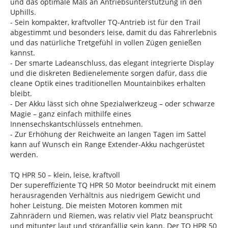
und das optimale Maß an Antriebsunterstützung in den
Uphills.
- Sein kompakter, kraftvoller TQ-Antrieb ist für den Trail
abgestimmt und besonders leise, damit du das Fahrerlebnis
und das natürliche Tretgefühl in vollen Zügen genießen
kannst.
- Der smarte Ladeanschluss, das elegant integrierte Display
und die diskreten Bedienelemente sorgen dafür, dass die
cleane Optik eines traditionellen Mountainbikes erhalten
bleibt.
- Der Akku lässt sich ohne Spezialwerkzeug – oder schwarze
Magie – ganz einfach mithilfe eines
Innensechskantschlüssels entnehmen.
- Zur Erhöhung der Reichweite an langen Tagen im Sattel
kann auf Wunsch ein Range Extender-Akku nachgerüstet
werden.
TQ HPR 50 – klein, leise, kraftvoll
Der supereffiziente TQ HPR 50 Motor beeindruckt mit einem
herausragenden Verhältnis aus niedrigem Gewicht und
hoher Leistung. Die meisten Motoren kommen mit
Zahnrädern und Riemen, was relativ viel Platz beansprucht
und mitunter laut und störanfällig sein kann. Der TQ HPR 50