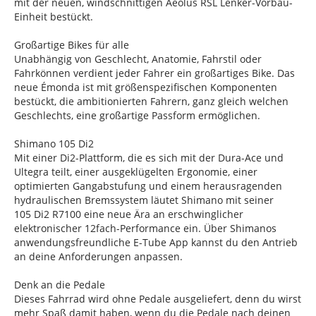
mit der neuen, windschnittigen Aeolus RSL Lenker-Vorbau-
Einheit bestückt.
Großartige Bikes für alle
Unabhängig von Geschlecht, Anatomie, Fahrstil oder
Fahrkönnen verdient jeder Fahrer ein großartiges Bike. Das
neue Émonda ist mit größenspezifischen Komponenten
bestückt, die ambitionierten Fahrern, ganz gleich welchen
Geschlechts, eine großartige Passform ermöglichen.
Shimano 105 Di2
Mit einer Di2-Plattform, die es sich mit der Dura-Ace und
Ultegra teilt, einer ausgeklügelten Ergonomie, einer
optimierten Gangabstufung und einem herausragenden
hydraulischen Bremssystem läutet Shimano mit seiner
105 Di2 R7100 eine neue Ära an erschwinglicher
elektronischer 12fach-Performance ein. Über Shimanos
anwendungsfreundliche E-Tube App kannst du den Antrieb
an deine Anforderungen anpassen.
Denk an die Pedale
Dieses Fahrrad wird ohne Pedale ausgeliefert, denn du wirst
mehr Spaß damit haben, wenn du die Pedale nach deinen