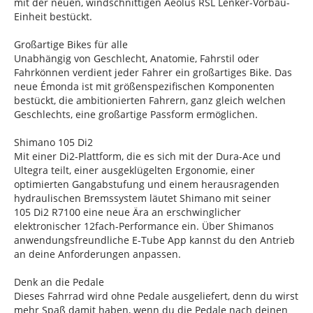
mit der neuen, windschnittigen Aeolus RSL Lenker-Vorbau-
Einheit bestückt.
Großartige Bikes für alle
Unabhängig von Geschlecht, Anatomie, Fahrstil oder
Fahrkönnen verdient jeder Fahrer ein großartiges Bike. Das
neue Émonda ist mit größenspezifischen Komponenten
bestückt, die ambitionierten Fahrern, ganz gleich welchen
Geschlechts, eine großartige Passform ermöglichen.
Shimano 105 Di2
Mit einer Di2-Plattform, die es sich mit der Dura-Ace und
Ultegra teilt, einer ausgeklügelten Ergonomie, einer
optimierten Gangabstufung und einem herausragenden
hydraulischen Bremssystem läutet Shimano mit seiner
105 Di2 R7100 eine neue Ära an erschwinglicher
elektronischer 12fach-Performance ein. Über Shimanos
anwendungsfreundliche E-Tube App kannst du den Antrieb
an deine Anforderungen anpassen.
Denk an die Pedale
Dieses Fahrrad wird ohne Pedale ausgeliefert, denn du wirst
mehr Spaß damit haben, wenn du die Pedale nach deinen