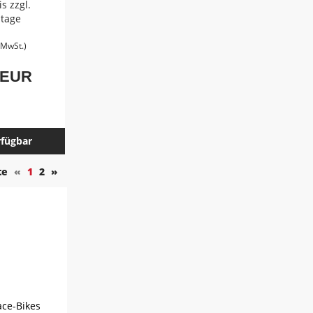
s zzgl.
tage
. MwSt.)
 EUR
rfügbar
te
«
1
2
»
ce-Bikes