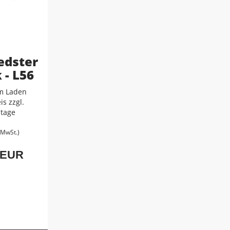
edster
 - L56
m Laden
is zzgl.
tage
. MwSt.)
 EUR