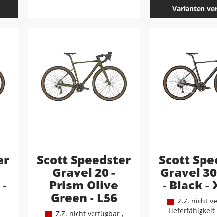
Varianten ve
er
Scott Speedster
Scott Spe
Gravel 20 -
Gravel 30
 -
Prism Olive
- Black -
Green - L56
Z.Z. nicht ve
Lieferfähigkeit
Z.Z. nicht verfügbar ,