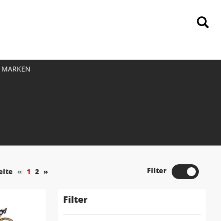
MARKEN
Filter
eite
«
1
2
»
Filter