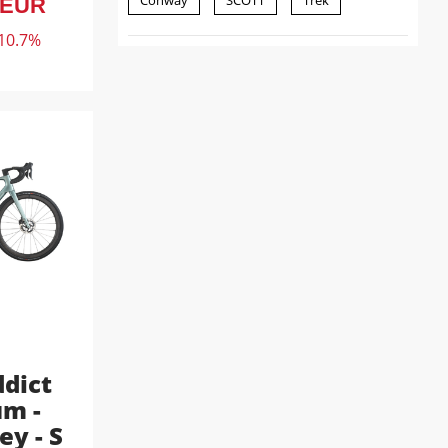
Conway
SCOTT
Trek
 EUR
 10.7%
ddict
m -
ey - S