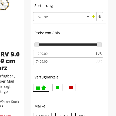
Sortierung
Preis: von / bis
RV 9.0
EUR
49 cm
EUR
rz
rfügbar ,
Verfügbarkeit
 per Mail
s zzgl.
tage
VP
) pro Stück
Marke
t.)