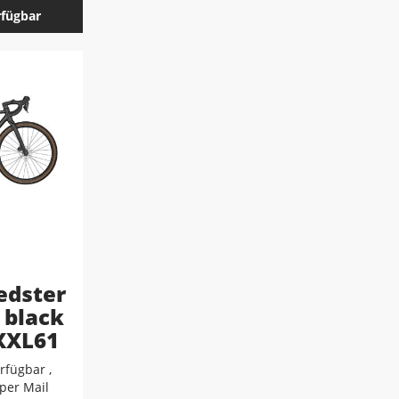
rfügbar
edster
 black
 XXL61
rfügbar ,
 per Mail