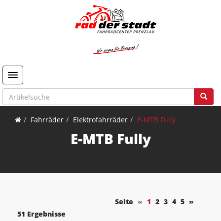
Toggle navigation
Fahrräder
Elektrofahrräder
E-MTB Fully
E-MTB Fully
Seite
«
1
2
3
4
5
»
51 Ergebnisse