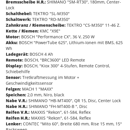
Bremsscheibe H.R.:
SHIMANO "SM-RT30", 180mm, Center-
Lock
Schalthebel:
TEKTRO "SL-M350"
Schaltwerk:
TEKTRO "RD-M350"
Zahnkranz / Riemenscheibe:
TEKTRO "CS-M350" 11-46 Z.
Kette / Riemen:
KMC "X9E"
Motor:
BOSCH "Performance CX", 36 V, 250 W
Akku:
BOSCH "PowerTube 625", Lithium-Ionen mit BMS, 625
Wh
Ladegerät:
BOSCH 4 Ah
Remote:
BOSCH, "BRC3600" LED Remote
Display:
BOSCH, "Kiox 300" 4-Stufen, Remote Control,
Schiebehilfe
Sensor:
Tretkraftmessung im Motor +
Geschwindigkeitssensor
Felgen:
MACH 1 "MAXX"
Speichen:
2,0 mm, Niro, black
Nabe V.R.:
SHIMANO "HB-MT400", QR 15, Disc, Center Lock
Nabe H.R.:
SHIMANO "FH-MT400-B ", Disc
Reifen V.R.:
MAXXIS "Rekon", 61-584, Reflex
Reifen H.R.:
MAXXIS "Rekon", 61-584, Reflex
Lenker:
CONTEC "Mito 60", Breite 680 mm, Rise 15 mm, 15°
Backsweep