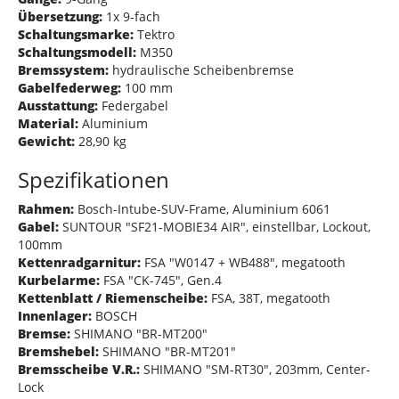
Übersetzung:
1x 9-fach
Schaltungsmarke:
Tektro
Schaltungsmodell:
M350
Bremssystem:
hydraulische Scheibenbremse
Gabelfederweg:
100 mm
Ausstattung:
Federgabel
Material:
Aluminium
Gewicht:
28,90 kg
Spezifikationen
Rahmen:
Bosch-Intube-SUV-Frame, Aluminium 6061
Gabel:
SUNTOUR "SF21-MOBIE34 AIR", einstellbar, Lockout,
100mm
Kettenradgarnitur:
FSA "W0147 + WB488", megatooth
Kurbelarme:
FSA "CK-745", Gen.4
Kettenblatt / Riemenscheibe:
FSA, 38T, megatooth
Innenlager:
BOSCH
Bremse:
SHIMANO "BR-MT200"
Bremshebel:
SHIMANO "BR-MT201"
Bremsscheibe V.R.:
SHIMANO "SM-RT30", 203mm, Center-
Lock