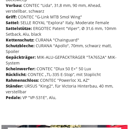
Vorbau:
CONTEC "Lida", 31,8 mm, 90 mm, Ahead,
verstellbar, schwarz
Griff:
CONTEC "G-Link MTB Smol Wing"
Sattel:
SELLE ROYAL "Explora" Italy, Moderate Female
Sattelstütze:
ERGOTEC Patent "Viper", Ø 31,6 mm, 10mm
Setback, Alu, black
Kettenschutz:
CURANA "Chainguard"
Schutzbleche:
CURANA "Apollo", 70mm, schwarz matt,
Spoiler
Gepäckträger:
MIK-ALU-GEPÄCKTRÄGER "TA7652A" MIK-
System
Scheinwerfer:
CONTEC "Dlux 50 E+" 50 Lux
Rücklicht:
CONTEC „TL-335 E-Stop“, mit Stoplicht
Rahmenschloss:
CONTEC "Powerloc XL AZ"
Ständer:
URSUS "King2", für Victoria Hinterbau, 40 mm,
verstellbar
Pedale:
VP "VP-531E", Alu,