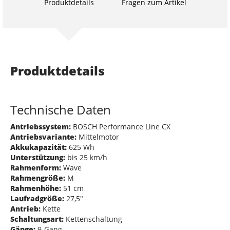
Produktdetails
Fragen zum Artikel
Produktdetails
Technische Daten
Antriebssystem:
BOSCH Performance Line CX
Antriebsvariante:
Mittelmotor
Akkukapazität:
625 Wh
Unterstützung:
bis 25 km/h
Rahmenform:
Wave
Rahmengröße:
M
Rahmenhöhe:
51 cm
Laufradgröße:
27,5"
Antrieb:
Kette
Schaltungsart:
Kettenschaltung
Gänge:
9-Gang